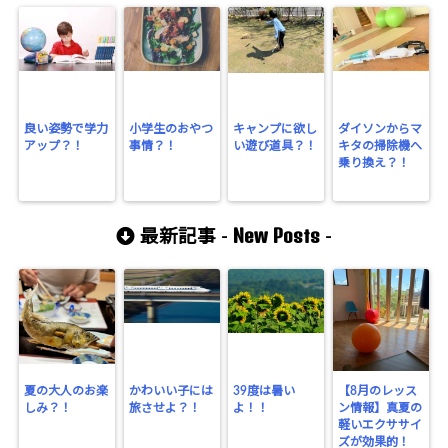
良い姿勢で学力
小学生のおやつ
キャンプに欲し
ダイソンからマ
アップ？！
事情？！
い遊び道具？！
キタの掃除機へ
乗り換え？！
New Posts
最新記事 -
-
夏の大人のお楽
かわいい子には
39度は暑い
【8月のレッス
しみ？！
旅させよ？！
よ！！
ン情報】真夏の
軽いエクササイ
ズが効果的！