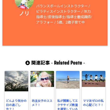
バランスボールインストラクター /
ピラティスインストラクター / 体力
ノリ
指導士/産後指導士/指導士養成講師/
アラフォー / 5歳、2歳子育て中
Related Posts
関連記事 -
-
どんより気分の
坊主女子のスス
私が開業してエ
ママ友ゼロの私
日の過ごし
メ？！
クササイズ教室
の心配ごと？！
方？！
を運営している