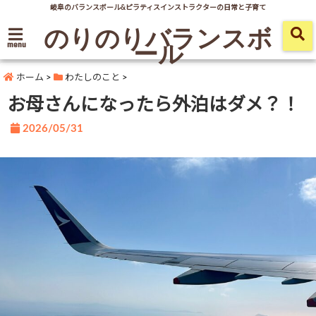
岐阜のバランスボール&ピラティスインストラクターの日常と子育て
のりのりバランスボ
ール
menu
ホーム
>
わたしのこと
>
お母さんになったら外泊はダメ？！
2026/05/31