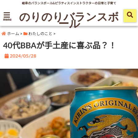
岐阜のバランスボール&ピラティスインストラクターの日常と子育て
のりのりバランスボ
ール
menu
ホーム
>
わたしのこと
>
40代BBAが手土産に喜ぶ品？！
2024/05/28