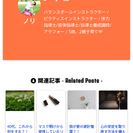
バランスボールインストラクター /
ピラティスインストラクター / 体力
ノリ
指導士/産後指導士/指導士養成講師/
アラフォー / 5歳、2歳子育て中
Related Posts
関連記事 -
-
40代、これから
マスク明けから
我が家の家計管
心の安定を取り
何をする？！
使用しているリ
理？！
戻す方法を備え