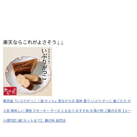
楽天ならこれがよさそう↓↓
無添加『いぶりがっこ 2 袋 セット』昔ながらの 風味 香り いぶり がっこ 歯ごたえ が
人気 美味しい 漬物 スモーキー チーズ にも合う おすすめ お漬け物 ご飯のお供【メー
ル便対応1通2セットまで】 樽の味 自然派