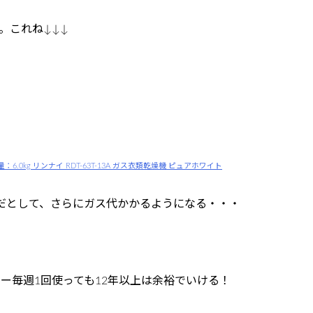
。これね↓↓↓
0kg リンナイ RDT-63T-13A ガス衣類乾燥機 ピュアホワイト
いだとして、さらにガス代かかるようになる・・・
リー毎週1回使っても12年以上は余裕でいける！