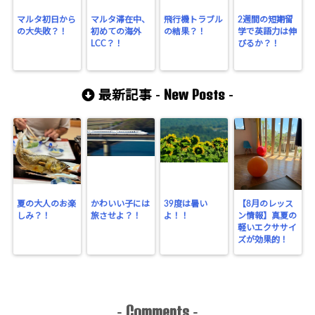
マルタ初日から
マルタ滞在中、
飛行機トラブル
2週間の短期留
の大失敗？！
初めての海外
の結果？！
学で英語力は伸
LCC？！
びるか？！
New Posts
最新記事 -
-
夏の大人のお楽
かわいい子には
39度は暑い
【8月のレッス
しみ？！
旅させよ？！
よ！！
ン情報】真夏の
軽いエクササイ
ズが効果的！
Comments
-
-