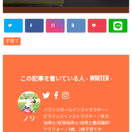
子育て
WRITER
この記事を書いている人 -
-
バランスボールインストラクター /
ピラティスインストラクター / 体力
ノリ
指導士/産後指導士/指導士養成講師/
アラフォー / 5歳、2歳子育て中