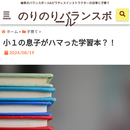
岐阜のバランスボール&ピラティスインストラクターの日常と子育て
のりのりバランスボ
ール
menu
ホーム
>
子育て
>
小１の息子がハマった学習本？！
2024/08/19