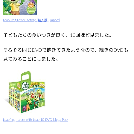
LeapFrog LetterFactory (輸入版)[Import]
子どもたちの食いつきが良く、10回ほど見ました。
そろそろ同じDVDで飽きてきたようなので、続きのDVDも
見てみることにしました。
Leapfrog: Learn with Leap 10-DVD Mega Pack