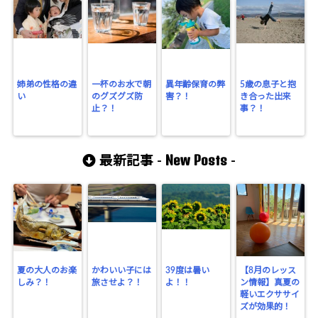
姉弟の性格の違
一杯のお水で朝
異年齢保育の弊
5歳の息子と抱
い
のグズグズ防
害？！
き合った出来
止？！
事？！
New Posts
最新記事 -
-
夏の大人のお楽
かわいい子には
39度は暑い
【8月のレッス
しみ？！
旅させよ？！
よ！！
ン情報】真夏の
軽いエクササイ
ズが効果的！