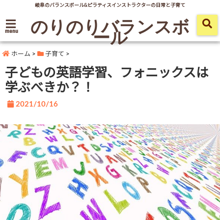
岐阜のバランスボール&ピラティスインストラクターの日常と子育て
のりのりバランスボ
ール
menu
ホーム
>
子育て
>
子どもの英語学習、フォニックスは
学ぶべきか？！
2021/10/16