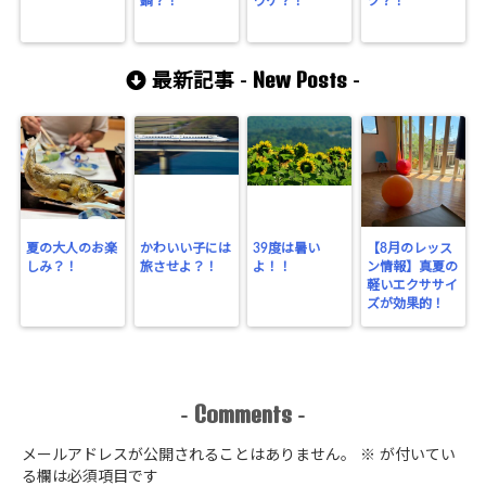
鍋？！
ワケ？！
ツ？！
New Posts
最新記事 -
-
夏の大人のお楽
かわいい子には
39度は暑い
【8月のレッス
しみ？！
旅させよ？！
よ！！
ン情報】真夏の
軽いエクササイ
ズが効果的！
Comments
-
-
メールアドレスが公開されることはありません。
※
が付いてい
る欄は必須項目です