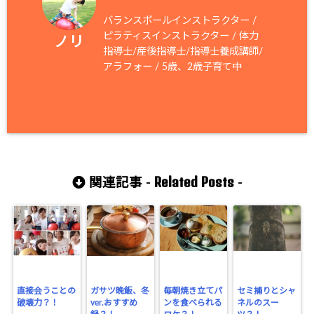
バランスボールインストラクター /
ピラティスインストラクター / 体力
ノリ
指導士/産後指導士/指導士養成講師/
アラフォー / 5歳、2歳子育て中
Related Posts
関連記事 -
-
直接会うことの
ガサツ晩飯、冬
毎朝焼き立てパ
セミ捕りとシャ
破壊力？！
ver.おすすめ
ンを食べられる
ネルのスー