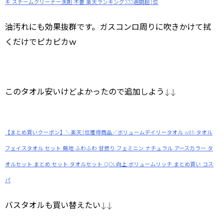
キ スチームクリーナー洗剤 不要 楽天ランキング333週間超1位
油汚れにも効果抜群です。ガスコンロ周りに吹きかけて拭
くだけでピカピカｗ
このタオル安いけどよかったので追加しよう↓↓
【まとめ買いクーポン】＼楽天1位獲得商品／ボリュームデイリータオル with タオル
フェイスタオル セット 無地 ふわふわ 甘撚り フェミニン ナチュラル アースカラー タ
オルセット まとめ セット タオルセット QOL向上 ボリュームリッチ まとめ買い コス
パ
バスタオルも買い替えたい↓↓