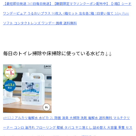
【最短即日発送 365日毎日発送】【期間限定マラソンクーポン配布中】【4箱】シード
ワンデーピュア うるおいプラス 96枚入 4箱セット 左右各2箱 1日使い捨て 1day Pure
ソフト コンタクトレンズ ワンデー 国産 送料無料
毎日のトイレ掃除や床掃除に使っている水ピカ↓↓
pH13.2 アルカリ電解水 水ピカ 2L 除菌 消臭 大掃除 洗剤 電解水 送料無料 マルチクリ
ーナー コンロ 油汚れ フローリング 壁紙 タバコ ヤニ落とし 詰め替え 大容量 重曹 セス