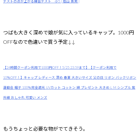
テストの点が上がる練習テスト 小5 [ 陰山 英男 ]
つばも大きく深めで娘が気に入っているキャップ。1000円
OFFなので色違いで買う予定↓↓
【24時間クーポン利用で1000円OFF！5/25 23:59まで】【クーポン利用で
10％OFF！】キャップ レディース 深め 春夏 大きいサイズ 父の日 リボン バックリボン
運動会 帽子 100％完全遮光 UVカット コットン 綿 プレゼント 大きめ L M シンプル 紫
外線 おしゃれ 可愛い メンズ
もうちょっと必要な物がでてきそう。