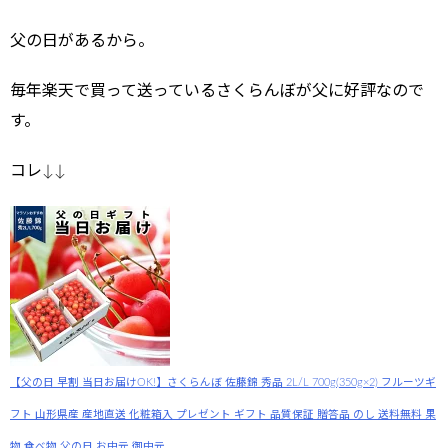
父の日があるから。
毎年楽天で買って送っているさくらんぼが父に好評なので
す。
コレ↓↓
【父の日 早割 当日お届けOK!】さくらんぼ 佐藤錦 秀品 2L/L 700g(350g×2) フルーツギ
フト 山形県産 産地直送 化粧箱入 プレゼント ギフト 品質保証 贈答品 のし 送料無料 果
物 食べ物 父の日 お中元 御中元