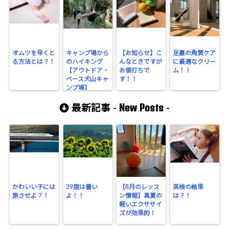
オムツを早くと
キャンプ場から
【お知らせ】こ
足裏の角質ケア
る方法とは？！
のハイキング
んなときですが
に最適なクリー
【アウトドア・
お値打ちで
ム！！
ベース犬山キャ
す！！
ンプ場】
New Posts
最新記事 -
-
かわいい子には
39度は暑い
【8月のレッス
英検の結果
旅させよ？！
よ！！
ン情報】真夏の
は？！
軽いエクササイ
ズが効果的！