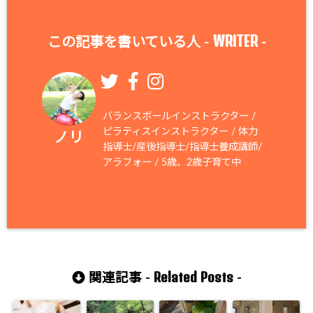
WRITER
この記事を書いている人 -
-
バランスボールインストラクター /
ピラティスインストラクター / 体力
ノリ
指導士/産後指導士/指導士養成講師/
アラフォー / 5歳、2歳子育て中
Related Posts
関連記事 -
-