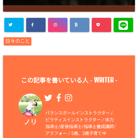
日々のこと
WRITER
この記事を書いている人 -
-
バランスボールインストラクター /
ピラティスインストラクター / 体力
ノリ
指導士/産後指導士/指導士養成講師/
アラフォー / 5歳、2歳子育て中