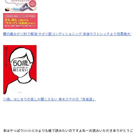
腰の痛みが10秒で解消!サボリ筋コンディショニング 体操やストレッチより効果絶大!
50歳。はじまりの音しか聞こえない 青木さやかの「反省道」
本はやっぱりkindleとかよりも紙で読みたいのですよねーお読みいただきありがとうご