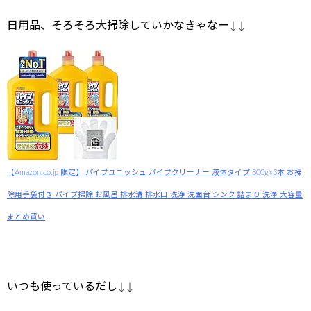
日用品、そろそろ大掃除していかなきゃなー↓↓
【Amazon.co.jp 限定】 パイプユニッシュ パイプクリーナー 液体タイプ 800g×3本 お掃
除用手袋付き パイプ掃除 お風呂 排水溝 排水口 洗浄 洗面台 シンク 詰まり 洗浄 大容量
まとめ買い
いつも使っているだし↓↓