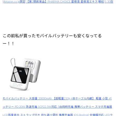
[Amazon.co.jp限定]【第2類医薬品】PHARMA CHOICE 葛根湯 葛根湯エキス[顆粒]S 30包
この前私が買ったモバイルバッテリーも安くなってる
ー！！
モバイルバッテリー 大容量 20000mAh 【超軽量210g 4本ケーブル内蔵】 軽量 小型 バ
ッテリー PD 20W 急速充電 SCP22.5W対応 5台同時充電 携帯バッテリー スマホ充電器
LCD残量表示 ストラップ付き 持ち運び便利 携帯充電器 iOS/Android 全機種対応 LEDラ