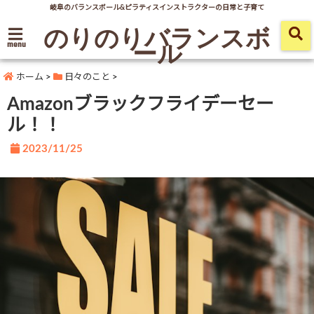
岐阜のバランスボール&ピラティスインストラクターの日常と子育て
のりのりバランスボ
ール
menu
ホーム
>
日々のこと
>
Amazonブラックフライデーセー
ル！！
2023/11/25