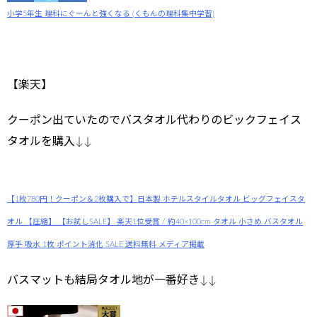
小学5年生 理科にぐーんと強くなる (くもんの理科集中学習)
【楽天】
クーポン出ていたのでバスタオル代わりのビックフェイス
タオルを購入↓↓
【1枚780円！クーポン＆2枚購入で】日本製 ホテルスタイルタオル ビッグフェイスタ
オル 【圧縮】 【お試しSALE】 楽天1位受賞 / 約40×100cm タオル 小さめ バスタオル
厚手 吸水 1枚 ポイント消化 SALE 送料無料 メディア掲載
バスマットも結局タオル地が一番好き↓↓