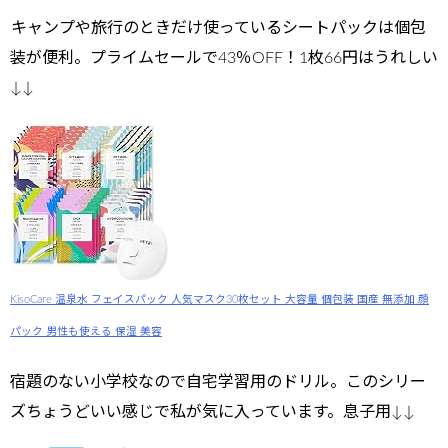
キャンプや旅行のときだけ使っているシートパックは個包
装が便利。プライムセールで43％OFF！1枚66円はうれしい
↓↓
KisoCare 温泉水 フェイスパック 人気マスク30枚セット 大容量 個包装 国産 無添加 顔
パック 男性も使える 保湿 美容
宿題のない小学校なので自宅学習用のドリル。このシリー
ズちょうどいい感じで私が気に入っています。息子用↓↓