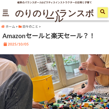
岐阜のバランスボール&ピラティスインストラクターの日常と子育て
のりのりバランスボ
ール
menu
ホーム
>
日々のこと
>
Amazonセールと楽天セール？！
2025/10/05