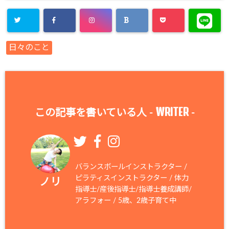
日々のこと
WRITER
この記事を書いている人 -
-
バランスボールインストラクター /
ピラティスインストラクター / 体力
ノリ
指導士/産後指導士/指導士養成講師/
アラフォー / 5歳、2歳子育て中