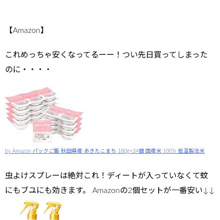
【Amazon】
これめっちゃ安くなってるーー！つい先日買ってしまった
のに・・・・
by Amazon パックご飯 秋田県産 あきたこまち 180g×24個 国産米 100% 低温製法米
虫よけスプレーは絶対これ！ディートが入っていなくて蚊
にもブユにも効きます。 Amazonの2個セットが一番安い↓↓