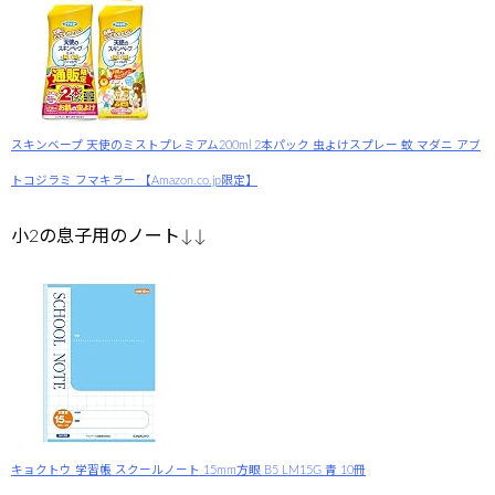
スキンベープ 天使のミストプレミアム200ml 2本パック 虫よけスプレー 蚊 マダニ アブ
トコジラミ フマキラー 【Amazon.co.jp限定】
小2の息子用のノート↓↓
キョクトウ 学習帳 スクールノート 15mm方眼 B5 LM15G 青 10冊