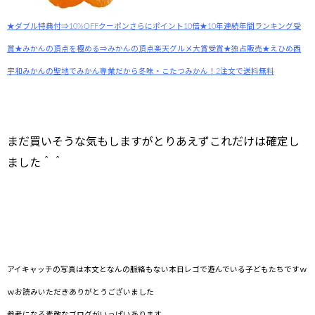
★ダブル特典付⇒10%OFFクーポンさらにポイント10倍★10年連続年間ランキング受
賞★みかんの頂点を極める⇒みかんの頂点楽天グルメ大賞受賞★独占販売★えひめ西
宇和みかんの聖地でみかん専業だから冬味・こたつみかん！2注文で送料無料
まだ買いそうな気もしますがとりあえずこれだけは確定し
ました＾＾
アイキャッチの写真は本文となんの脈絡もない本日レゴで遊んでいる子どもたちですｗ
ｗお読みいただきありがとうございました
参考になる素敵なブログがいっぱいあります