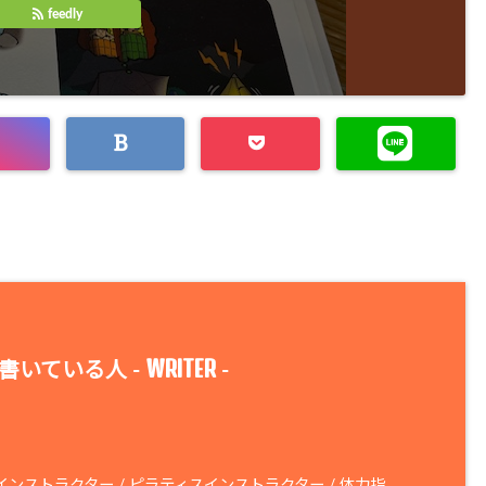
feedly
WRITER
書いている人 -
-
ンストラクター / ピラティスインストラクター / 体力指