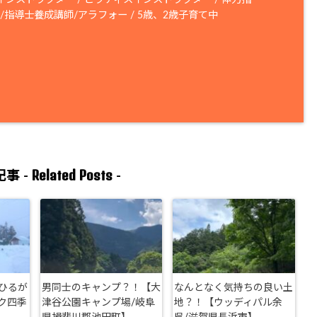
/指導士養成講師/アラフォー / 5歳、2歳子育て中
Related Posts
事 -
-
ひるが
男同士のキャンプ？！【大
なんとなく気持ちの良い土
ク四季
津谷公園キャンプ場/岐阜
地？！【ウッディパル余