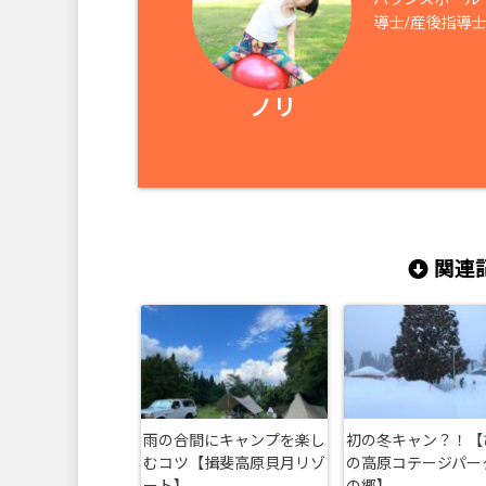
導士/産後指導士
ノリ
関連記
雨の合間にキャンプを楽し
初の冬キャン？！【
むコツ【揖斐高原貝月リゾ
の高原コテージパー